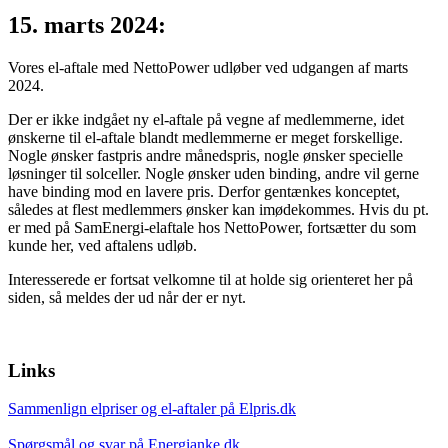
15. marts 2024:
Vores el-aftale med NettoPower udløber ved udgangen af marts
2024.
Der er ikke indgået ny el-aftale på vegne af medlemmerne, idet
ønskerne til el-aftale blandt medlemmerne er meget forskellige.
Nogle ønsker fastpris andre månedspris, nogle ønsker specielle
løsninger til solceller. Nogle ønsker uden binding, andre vil gerne
have binding mod en lavere pris. Derfor gentænkes konceptet,
således at flest medlemmers ønsker kan imødekommes. Hvis du pt.
er med på SamEnergi-elaftale hos NettoPower, fortsætter du som
kunde her, ved aftalens udløb.
Interesserede er fortsat velkomne til at holde sig orienteret her på
siden, så meldes der ud når der er nyt.
Links
Sammenlign elpriser og el-aftaler på Elpris.dk
Spørgsmål og svar på Energianke.dk